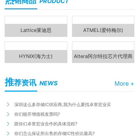
销商品
PRODUCT
Lattice莱迪思
ATMEL(爱特梅尔)
HYNIX(海力士)
Altera阿尔特拉芯片代理商
推
荐资讯
NEWS
More +
深圳这么多存储IC供应商,我为什么要找卓誉宏业买?
你们能开增值税发票吗?
跟你们卓誉宏业合作的具体流程?
你们怎么保证所出售的存储IC性价比最高?